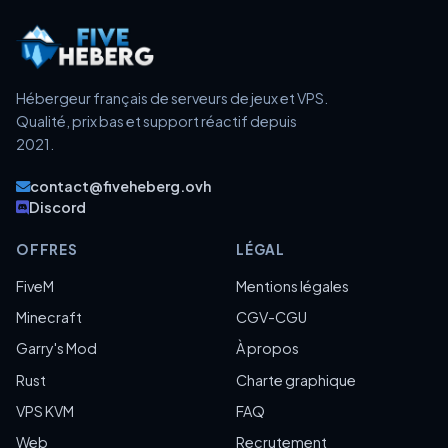
Hébergeur français de serveurs de jeux et VPS.
Qualité, prix bas et support réactif depuis
2021.
contact@fiveheberg.ovh
Discord
OFFRES
LÉGAL
FiveM
Mentions légales
Minecraft
CGV-CGU
Garry's Mod
À propos
Rust
Charte graphique
VPS KVM
FAQ
Web
Recrutement